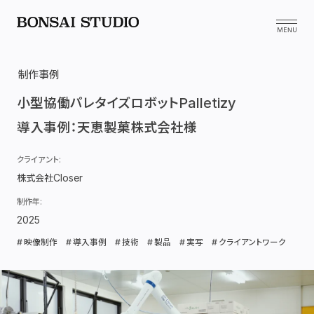
制作事例
小型協働パレタイズロボット
Palletizy
導入事例：天恵製菓株式会社様
クライアント:
株式会社Closer
制作年:
2025年制作
2025
#
映像制作
#
導入事例
#
技術
#
製品
#
実写
#
クライアントワーク