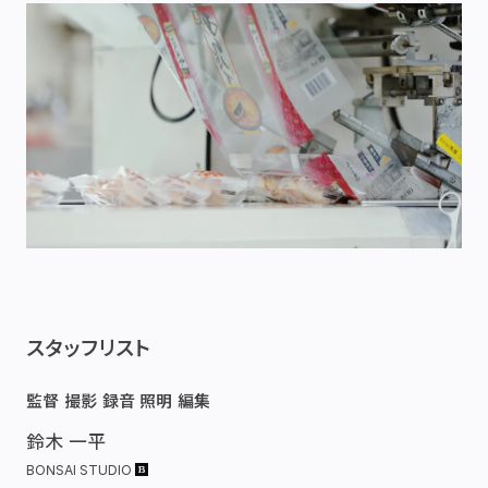
スタッフリスト
監督
撮影
録音
照明
編集
鈴木 一平
BONSAI STUDIO