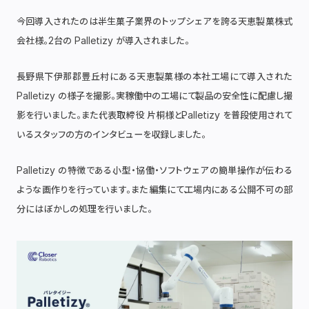
今回導入されたのは、半生菓子業界のトップシェアを誇る天恵製菓株式
会社様。2台の Palletizy が導入されました。
長野県下伊那郡豊丘村にある天恵製菓様の本社工場にて、導入された
Palletizy の様子を撮影。実稼働中の工場にて、製品の安全性に配慮し撮
影を行いました。また、代表取締役 片桐様と、Palletizy を普段使用されて
いるスタッフの方のインタビューを収録しました。
Palletizy の特徴である、小型・協働・ソフトウェアの簡単操作、が伝わる
ような画作りを行っています。また編集にて、工場内にある公開不可の部
分にはぼかしの処理を行いました。