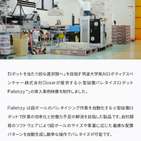
「ロボットを当たり前な選択肢へ」を目指す筑波大学発AIロボティクスベ
ンチャー、株式会社Closerが提供する小型協働パレタイズロボット
「Palletizy™」の導入事例映像を制作しました。
Palletizy は、段ボールのパレタイジング作業を自動化する小型協働ロ
ボットで、作業の効率化と労働力不足の解消を目指した製品です。自社開
発のソフトウェアにより、段ボールのサイズや重量に応じた最適な配置
パターンを自動生成し、簡単な操作でパレタイズが可能です。